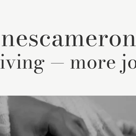
onescamero
iving — more jo